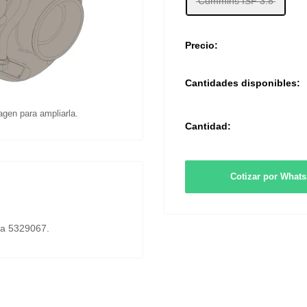
Cummins ISF 3.8
Precio:
Cantidades disponibles:
agen para ampliarla.
Cantidad:
Cotizar por What
ia 5329067.