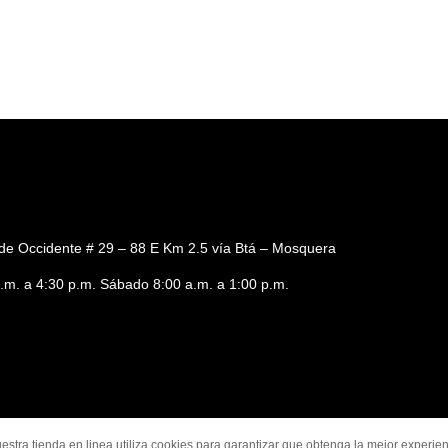
de Occidente # 29 – 88 E Km 2.5 vía Btá – Mosquera
a.m. a 4:30 p.m. Sábado 8:00 a.m. a 1:00 p.m.
estra tienda en linea utiliza cookies para garantizar que obtenga la mejor experien