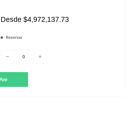
Precio
Desde
$4,972,137.73
de
venta
Reservar
sApp