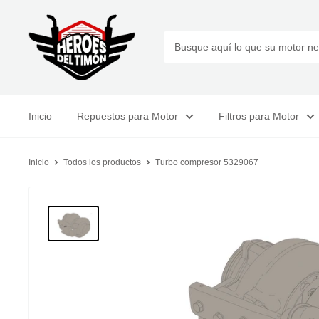
Ir
Tienda
directamente
Heroes
al
del
contenido
Timon
Inicio
Repuestos para Motor
Filtros para Motor
Inicio
Todos los productos
Turbo compresor 5329067