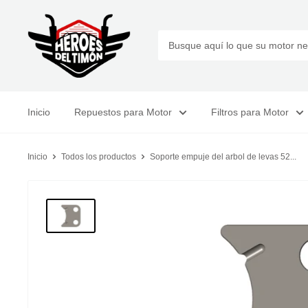
Ir
Tienda
directamente
Heroes
al
del
contenido
Timon
Inicio
Repuestos para Motor
Filtros para Motor
Inicio
Todos los productos
Soporte empuje del arbol de levas 52...