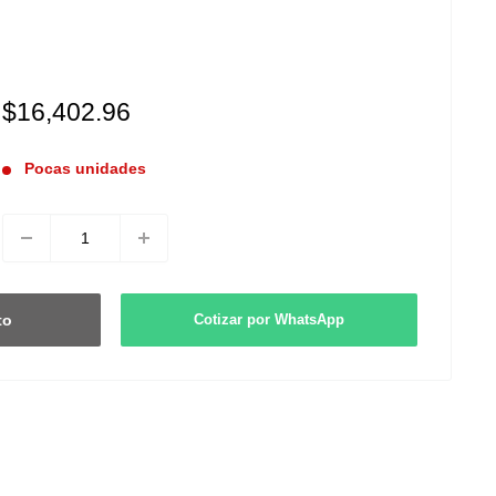
Precio
$16,402.96
de
venta
Pocas unidades
to
Cotizar por WhatsApp