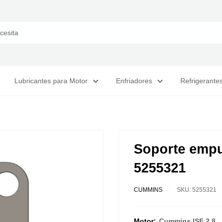
Lubricantes para Motor
Enfriadores
Refrigerante
Soporte empuj
5255321
CUMMINS
SKU:
5255321
Motor:
Cummins ISF 2.8