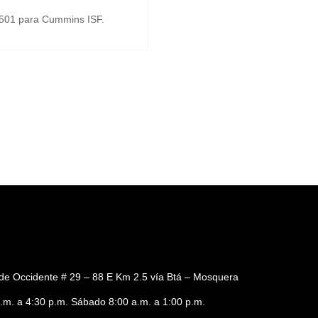
3501 para Cummins ISF.
de Occidente # 29 – 88 E Km 2.5 vía Btá – Mosquera
a.m. a 4:30 p.m. Sábado 8:00 a.m. a 1:00 p.m.