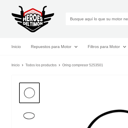
Ir
Tienda
directamente
Heroes
al
del
contenido
Timon
Inicio
Repuestos para Motor
Filtros para Motor
Inicio
Todos los productos
Oring compresor 5253501